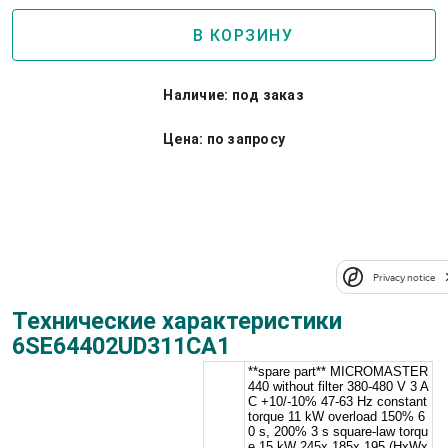
В КОРЗИНУ
Наличие: под заказ
Цена: по запросу
Подробнее о серии ПЧ
Micromaster 440
Privacy notice
Технические характеристики
6SE64402UD311CA1
**spare part** MICROMASTER
440 without filter 380-480 V 3 A
C +10/-10% 47-63 Hz constant
torque 11 kW overload 150% 6
0 s, 200% 3 s square-law torqu
e 15 kW 245x 185x 195 (HxWx