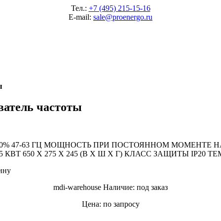
Тел.:
+7 (495) 215-15-16
E-mail:
sale@proenergo.ru
ы
ватель частоты
/-10% 47-63 ГЦ МОЩНОСТЬ ПРИ ПОСТОЯННОМ МОМЕНТЕ НАГ
 650 X 275 X 245 (В X Ш X Г) КЛАСС ЗАЩИТЫ IP20 
ину
mdi-warehouse
Наличие: под заказ
Цена: по запросу