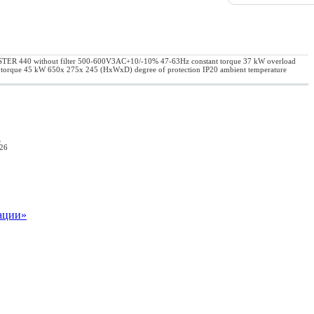
ER 440 without filter 500-600V3AC+10/-10% 47-63Hz constant torque 37 kW overload
 torque 45 kW 650x 275x 245 (HxWxD) degree of protection IP20 ambient temperature
.
026
ации»