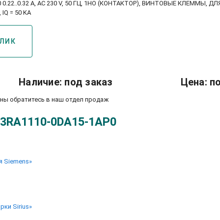
0.22..0.32 A, AC 230 V, 50 ГЦ, 1НO (КОНТАКТОР), ВИНТОВЫЕ КЛЕММЫ, Д
Q = 50 KA
КЛИК
Наличие: под заказ
Цена: п
ены обратитесь в наш отдел продаж
 3RA1110-0DA15-1AP0
я Siemens»
ки Sirius»