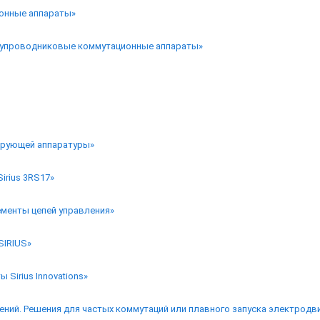
онные аппараты»
олупроводниковые коммутационные аппараты»
ирующей аппаратуры»
irius 3RS17»
ементы цепей управления»
SIRIUS»
irius Innovations»
нений. Решения для частых коммутаций или плавного запуска электродв