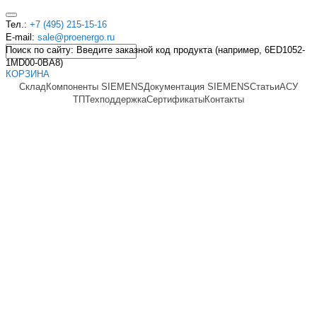
Тел.:
+7 (495) 215-15-16
E-mail:
sale@proenergo.ru
Поиск по сайту: Введите заказной код продукта (например, 6ED1052-
1MD00-0BA8)
КОРЗИНА
Склад
Компоненты SIEMENS
Документация SIEMENS
Статьи
АСУ
ТП
Техподдержка
Сертификаты
Контакты