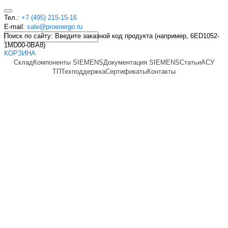
Тел.:
+7 (495) 215-15-16
E-mail:
sale@proenergo.ru
Поиск по сайту: Введите заказной код продукта (например, 6ED1052-
1MD00-0BA8)
КОРЗИНА
Склад
Компоненты SIEMENS
Документация SIEMENS
Статьи
АСУ
ТП
Техподдержка
Сертификаты
Контакты