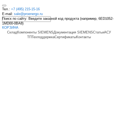
Тел.:
+7 (495) 215-15-16
E-mail:
sale@proenergo.ru
Поиск по сайту: Введите заказной код продукта (например, 6ED1052-
1MD00-0BA8)
КОРЗИНА
Склад
Компоненты SIEMENS
Документация SIEMENS
Статьи
АСУ
ТП
Техподдержка
Сертификаты
Контакты