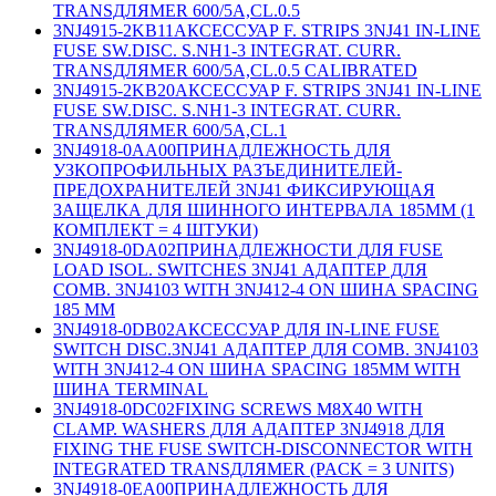
TRANSДЛЯMER 600/5A,CL.0.5
3NJ4915-2KB11
АКСЕССУАР F. STRIPS 3NJ41 IN-LINE
FUSE SW.DISC. S.NH1-3 INTEGRAT. CURR.
TRANSДЛЯMER 600/5A,CL.0.5 CALIBRATED
3NJ4915-2KB20
АКСЕССУАР F. STRIPS 3NJ41 IN-LINE
FUSE SW.DISC. S.NH1-3 INTEGRAT. CURR.
TRANSДЛЯMER 600/5A,CL.1
3NJ4918-0AA00
ПРИНАДЛЕЖНОСТЬ ДЛЯ
УЗКОПРОФИЛЬНЫХ РАЗЪЕДИНИТЕЛЕЙ-
ПРЕДОХРАНИТЕЛЕЙ 3NJ41 ФИКСИРУЮЩАЯ
ЗАЩЕЛКА ДЛЯ ШИННОГО ИНТЕРВАЛА 185MM (1
КОМПЛЕКТ = 4 ШТУКИ)
3NJ4918-0DA02
ПРИНАДЛЕЖНОСТИ ДЛЯ FUSE
LOAD ISOL. SWITCHES 3NJ41 АДАПТЕР ДЛЯ
COMB. 3NJ4103 WITH 3NJ412-4 ON ШИНА SPACING
185 MM
3NJ4918-0DB02
АКСЕССУАР ДЛЯ IN-LINE FUSE
SWITCH DISC.3NJ41 АДАПТЕР ДЛЯ COMB. 3NJ4103
WITH 3NJ412-4 ON ШИНА SPACING 185MM WITH
ШИНА TERMINAL
3NJ4918-0DC02
FIXING SCREWS M8X40 WITH
CLAMP. WASHERS ДЛЯ АДАПТЕР 3NJ4918 ДЛЯ
FIXING THE FUSE SWITCH-DISCONNECTOR WITH
INTEGRATED TRANSДЛЯMER (PACK = 3 UNITS)
3NJ4918-0EA00
ПРИНАДЛЕЖНОСТЬ ДЛЯ