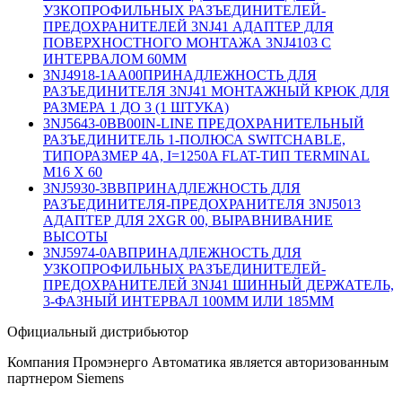
УЗКОПРОФИЛЬНЫХ РАЗЪЕДИНИТЕЛЕЙ-
ПРЕДОХРАНИТЕЛЕЙ 3NJ41 АДАПТЕР ДЛЯ
ПОВЕРХНОСТНОГО МОНТАЖА 3NJ4103 С
ИНТЕРВАЛОМ 60MM
3NJ4918-1AA00
ПРИНАДЛЕЖНОСТЬ ДЛЯ
РАЗЪЕДИНИТЕЛЯ 3NJ41 МОНТАЖНЫЙ КРЮК ДЛЯ
РАЗМЕРА 1 ДО 3 (1 ШТУКА)
3NJ5643-0BB00
IN-LINE ПРЕДОХРАНИТЕЛЬНЫЙ
РАЗЪЕДИНИТЕЛЬ 1-ПОЛЮСА SWITCHABLE,
ТИПОРАЗМЕР 4A, I=1250A FLAT-ТИП TERMINAL
M16 X 60
3NJ5930-3BB
ПРИНАДЛЕЖНОСТЬ ДЛЯ
РАЗЪЕДИНИТЕЛЯ-ПРЕДОХРАНИТЕЛЯ 3NJ5013
АДАПТЕР ДЛЯ 2XGR 00, ВЫРАВНИВАНИЕ
ВЫСОТЫ
3NJ5974-0AB
ПРИНАДЛЕЖНОСТЬ ДЛЯ
УЗКОПРОФИЛЬНЫХ РАЗЪЕДИНИТЕЛЕЙ-
ПРЕДОХРАНИТЕЛЕЙ 3NJ41 ШИННЫЙ ДЕРЖАТЕЛЬ,
3-ФАЗНЫЙ ИНТЕРВАЛ 100MM ИЛИ 185MM
Официальный дистрибьютор
Компания Промэнерго Автоматика является авторизованным
партнером Siemens